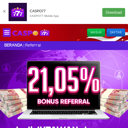
×
CASPO77
Download
CASPO77 Mobile App
MASUK
DAFTAR
Referral
BERANDA